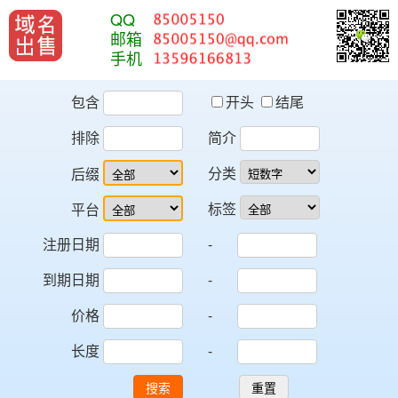
QQ
邮箱
手机
包含
开头
结尾
排除
简介
分类
后缀
标签
平台
注册日期
-
到期日期
-
价格
-
长度
-
搜索
重置