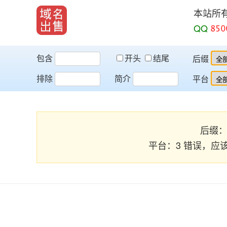
本站所
QQ
包含
开头
结尾
后缀
排除
简介
平台
后缀：3 
平台：3 错误，应该为 [pip