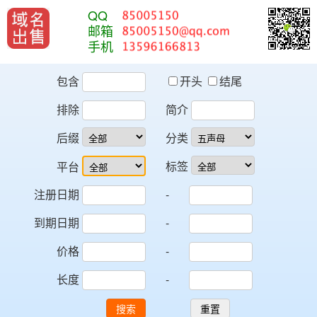
QQ
邮箱
手机
包含
开头
结尾
排除
简介
后缀
分类
标签
平台
注册日期
-
到期日期
-
价格
-
长度
-
搜索
重置