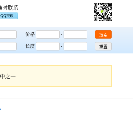
随时联系
价格
-
搜索
长度
-
重置
] 其中之一