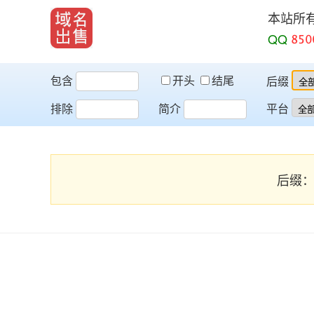
本站所
QQ
包含
开头
结尾
后缀
排除
简介
平台
后缀：3 