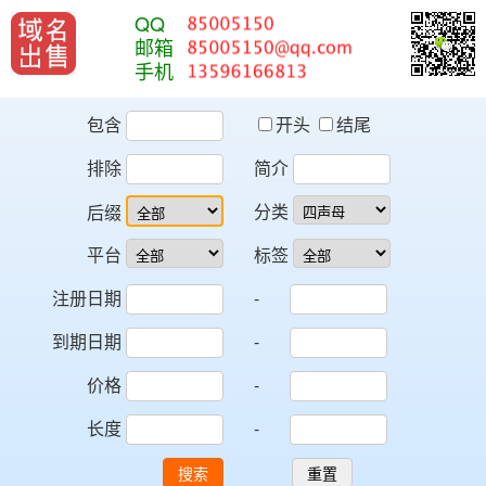
QQ
邮箱
手机
包含
开头
结尾
排除
简介
分类
后缀
平台
标签
注册日期
-
到期日期
-
价格
-
长度
-
搜索
重置