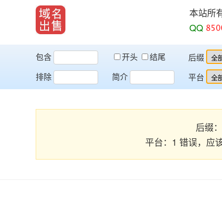
本站所
QQ
包含
开头
结尾
后缀
排除
简介
平台
后缀：2 
平台：1 错误，应该为 [ena