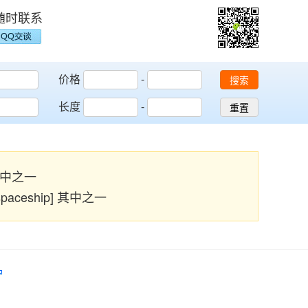
随时联系
价格
-
搜索
长度
-
重置
] 其中之一
, spaceship] 其中之一