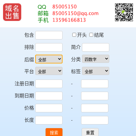
QQ
邮箱
手机
包含
开头
结尾
排除
简介
分类
后缀
平台
标签
注册日期
-
到期日期
-
价格
-
长度
-
搜索
重置