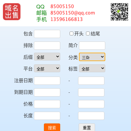
QQ
邮箱
手机
包含
开头
结尾
排除
简介
后缀
分类
平台
标签
注册日期
-
到期日期
-
价格
-
长度
-
搜索
重置