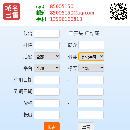
QQ
邮箱
手机
包含
开头
结尾
排除
简介
后缀
分类
平台
标签
注册日期
-
到期日期
-
价格
-
长度
-
搜索
重置