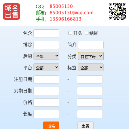
QQ
邮箱
手机
包含
开头
结尾
排除
简介
后缀
分类
平台
标签
注册日期
-
到期日期
-
价格
-
长度
-
搜索
重置