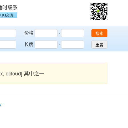
随时联系
价格
-
搜索
长度
-
重置
7ex, qcloud] 其中之一