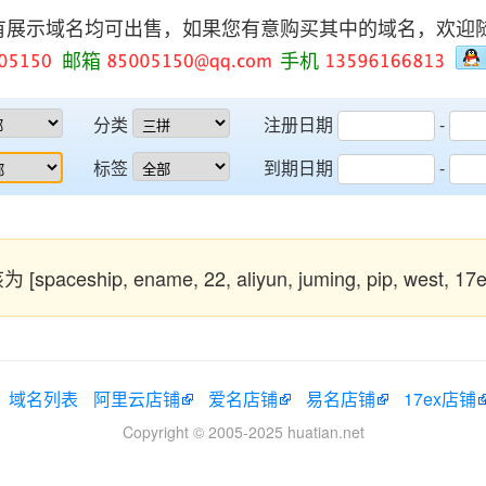
有展示域名均可出售，如果您有意购买其中的域名，欢迎
邮箱
手机
分类
注册日期
-
标签
到期日期
-
ceship, ename, 22, aliyun, juming, pip, west, 1
域名列表
阿里云店铺
爱名店铺
易名店铺
17ex店铺
Copyright © 2005-2025 huatian.net