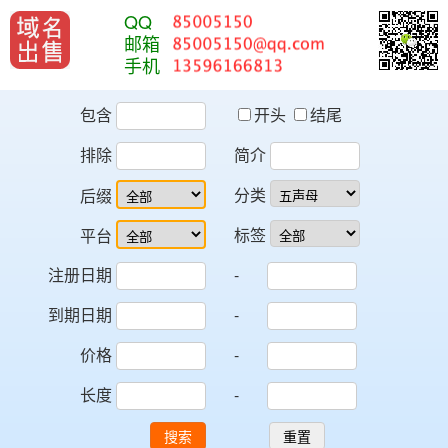
QQ
邮箱
手机
包含
开头
结尾
排除
简介
分类
后缀
标签
平台
注册日期
-
到期日期
-
价格
-
长度
-
搜索
重置