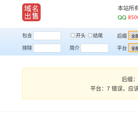
本站所
QQ
包含
开头
结尾
后缀
排除
简介
平台
后缀：8 
平台：7 错误，应该为 [ena