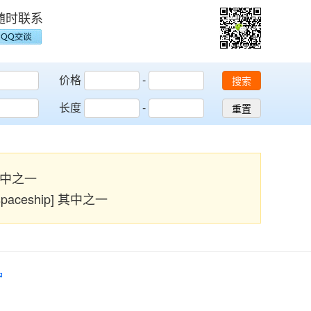
随时联系
价格
-
搜索
长度
-
重置
] 其中之一
, spaceship] 其中之一