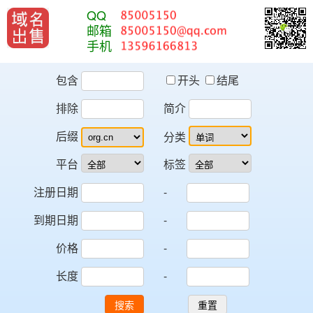
QQ
邮箱
手机
包含
开头
结尾
排除
简介
后缀
分类
平台
标签
注册日期
-
到期日期
-
价格
-
长度
-
搜索
重置