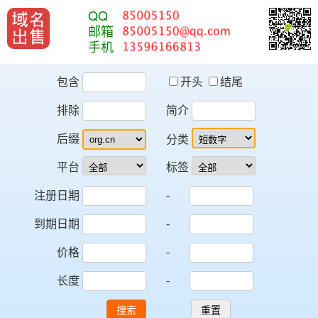
QQ
邮箱
手机
包含
开头
结尾
排除
简介
后缀
分类
平台
标签
注册日期
-
到期日期
-
价格
-
长度
-
搜索
重置