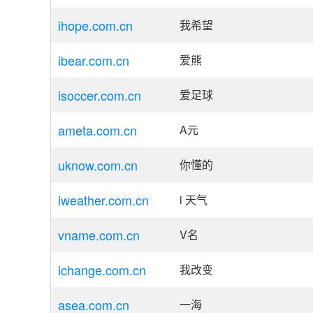
ihope.com.cn
我希望
ibear.com.cn
爱熊
isoccer.com.cn
爱足球
ameta.com.cn
A元
uknow.com.cn
你懂的
iweather.com.cn
i 天气
vname.com.cn
V名
ichange.com.cn
我改变
asea.com.cn
一海