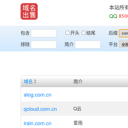
本站所
QQ
包含
开头
结尾
后缀
排除
简介
平台
域名
简介
alog.com.cn
qcloud.com.cn
Q云
irain.com.cn
爱雨