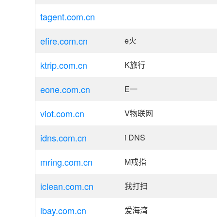
tagent.com.cn
efire.com.cn
e火
ktrip.com.cn
K旅行
eone.com.cn
E一
viot.com.cn
V物联网
idns.com.cn
i DNS
mring.com.cn
M戒指
iclean.com.cn
我打扫
ibay.com.cn
爱海湾