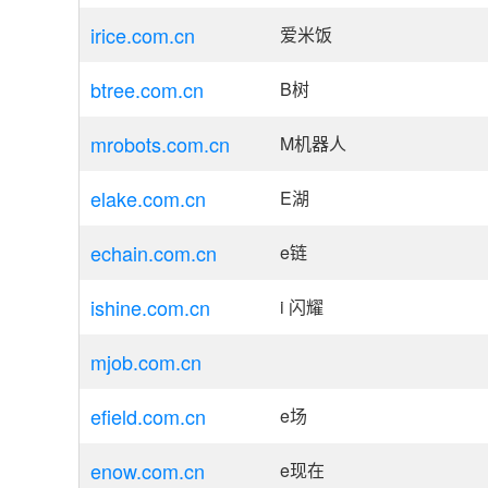
irice.com.cn
爱米饭
btree.com.cn
B树
mrobots.com.cn
M机器人
elake.com.cn
E湖
echain.com.cn
e链
ishine.com.cn
i 闪耀
mjob.com.cn
efield.com.cn
e场
enow.com.cn
e现在