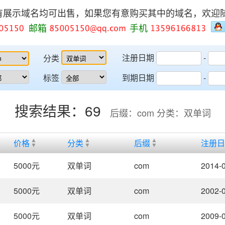
有展示域名均可出售，如果您有意购买其中的域名，欢迎
邮箱
手机
注册日期
-
分类
标签
到期日期
-
搜索结果：69
后缀：com 分类：双单词
价格
分类
后缀
注册日
5000
元
双单词
com
2014-
5000
元
双单词
com
2002-
5000
元
双单词
com
2009-