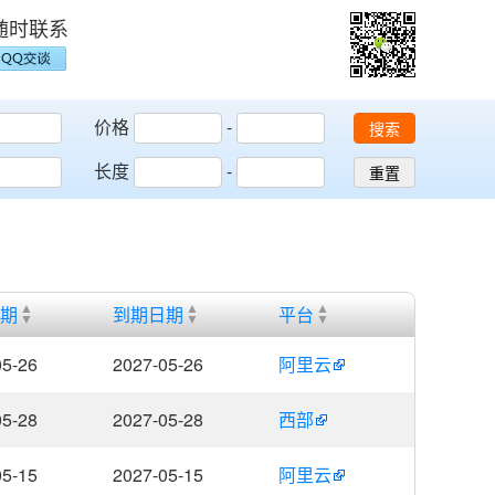
随时联系
价格
-
搜索
长度
-
重置
期
到期日期
平台
05-26
2027-05-26
阿里云
05-28
2027-05-28
西部
05-15
2027-05-15
阿里云