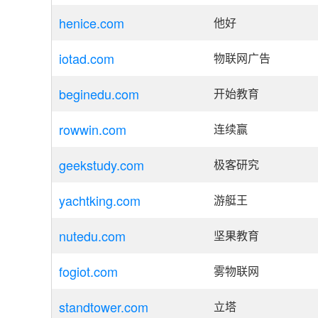
henice.com
他好
iotad.com
物联网广告
beginedu.com
开始教育
rowwin.com
连续赢
geekstudy.com
极客研究
yachtking.com
游艇王
nutedu.com
坚果教育
fogiot.com
雾物联网
standtower.com
立塔