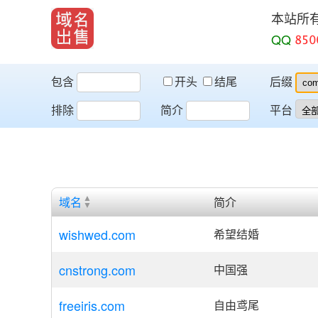
本站所
QQ
包含
开头
结尾
后缀
排除
简介
平台
域名
简介
wishwed.com
希望结婚
cnstrong.com
中国强
freeiris.com
自由鸢尾