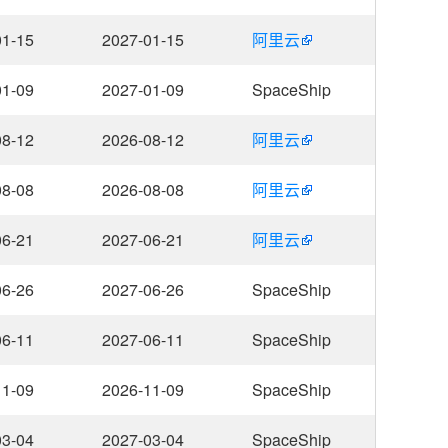
01-15
2027-01-15
阿里云
01-09
2027-01-09
SpaceShip
08-12
2026-08-12
阿里云
08-08
2026-08-08
阿里云
06-21
2027-06-21
阿里云
06-26
2027-06-26
SpaceShip
06-11
2027-06-11
SpaceShip
11-09
2026-11-09
SpaceShip
03-04
2027-03-04
SpaceShip