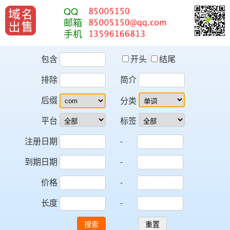
QQ
邮箱
手机
包含
开头
结尾
排除
简介
后缀
分类
平台
标签
注册日期
-
到期日期
-
价格
-
长度
-
搜索
重置