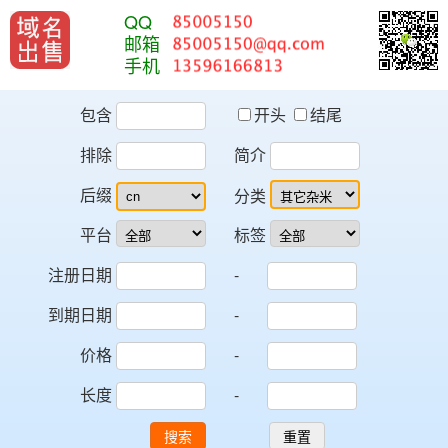
QQ
邮箱
手机
包含
开头
结尾
排除
简介
后缀
分类
平台
标签
注册日期
-
到期日期
-
价格
-
长度
-
搜索
重置