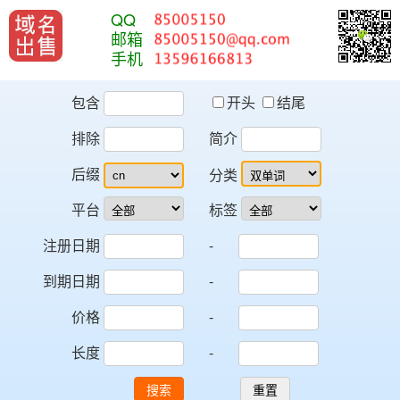
QQ
邮箱
手机
包含
开头
结尾
排除
简介
后缀
分类
平台
标签
注册日期
-
到期日期
-
价格
-
长度
-
搜索
重置