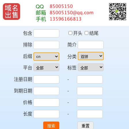
QQ
邮箱
手机
包含
开头
结尾
排除
简介
后缀
分类
平台
标签
注册日期
-
到期日期
-
价格
-
长度
-
搜索
重置