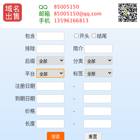
QQ
邮箱
手机
包含
开头
结尾
排除
简介
后缀
分类
标签
平台
注册日期
-
到期日期
-
价格
-
长度
-
搜索
重置