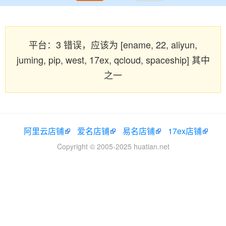
平台：3 错误，应该为 [ename, 22, aliyun,
juming, pip, west, 17ex, qcloud, spaceship] 其中
之一
阿里云店铺
爱名店铺
易名店铺
17ex店铺
Copyright © 2005-2025 huatian.net