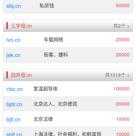
sfq.cn
私房钱
50000
三字母.cn
共2个 >
ivn.cn
车载网络
20000
jek.cn
街客，捷科
20000
四声母.cn
共1018个 >
rtsc.cn
室温超导体
100000
bjdr.cn
北京达人，北京德润
20000
bjfl.cn
北京法律
10000
shfl.cn
上海法律，社会福利，松鹤富丽
10000