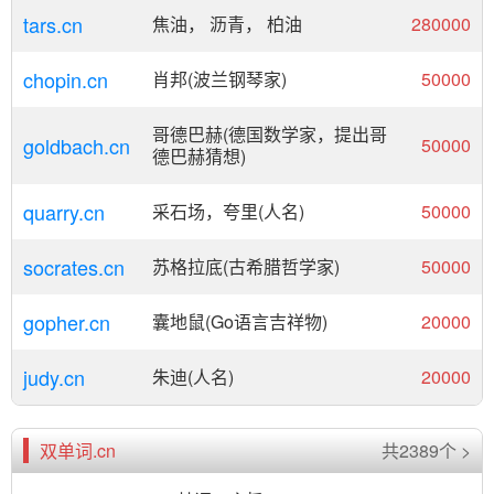
tars.cn
焦油， 沥青， 柏油
280000
chopin.cn
肖邦(波兰钢琴家)
50000
哥德巴赫(德国数学家，提出哥
goldbach.cn
50000
德巴赫猜想)
quarry.cn
采石场，夸里(人名)
50000
socrates.cn
苏格拉底(古希腊哲学家)
50000
gopher.cn
囊地鼠(Go语言吉祥物)
20000
judy.cn
朱迪(人名)
20000
双单词.cn
共2389个 >