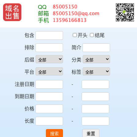
QQ
邮箱
手机
包含
开头
结尾
排除
简介
后缀
分类
平台
标签
注册日期
-
到期日期
-
价格
-
长度
-
搜索
重置