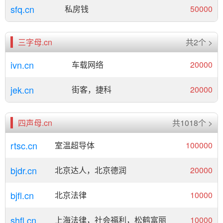
sfq.cn
私房钱
50000
三字母.cn
共2个 >
ivn.cn
车载网络
20000
jek.cn
街客，捷科
20000
四声母.cn
共1018个 >
rtsc.cn
室温超导体
100000
bjdr.cn
北京达人，北京德润
20000
bjfl.cn
北京法律
10000
shfl.cn
上海法律，社会福利，松鹤富丽
10000