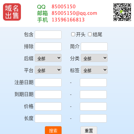
QQ
邮箱
手机
包含
开头
结尾
排除
简介
后缀
分类
平台
标签
注册日期
-
到期日期
-
价格
-
长度
-
搜索
重置