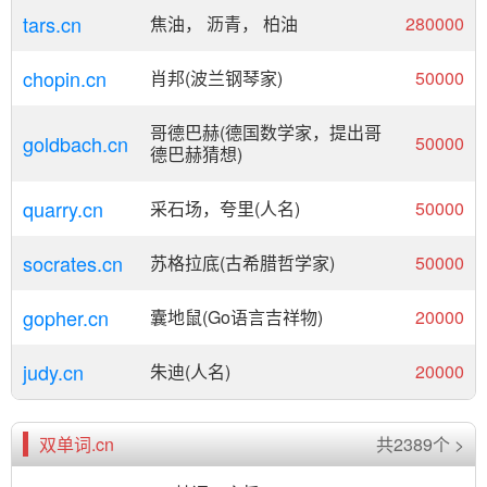
tars.cn
焦油， 沥青， 柏油
280000
chopin.cn
肖邦(波兰钢琴家)
50000
哥德巴赫(德国数学家，提出哥
goldbach.cn
50000
德巴赫猜想)
quarry.cn
采石场，夸里(人名)
50000
socrates.cn
苏格拉底(古希腊哲学家)
50000
gopher.cn
囊地鼠(Go语言吉祥物)
20000
judy.cn
朱迪(人名)
20000
双单词.cn
共2389个 >