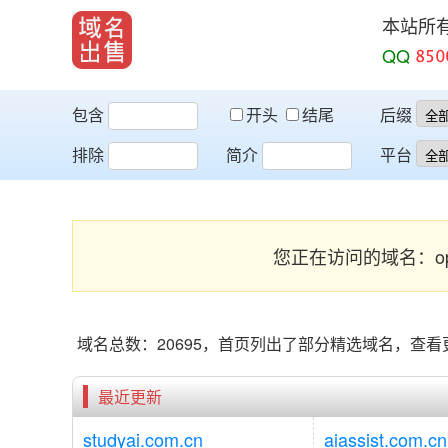
本站所
QQ
包含
开头
结尾
后缀
排除
简介
平台
您正在访问的域名：op
域名总数：20695，首页列出了部分精选域名，查
最近更新
studyai.com.cn
aiassist.com.cn