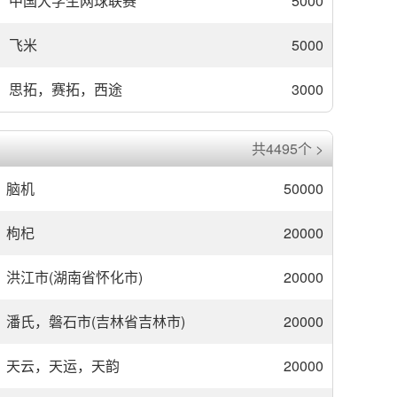
中国大学生网球联赛
5000
飞米
5000
思拓，赛拓，西途
3000
共4495个 >
脑机
50000
枸杞
20000
洪江市(湖南省怀化市)
20000
潘氏，磐石市(吉林省吉林市)
20000
天云，天运，天韵
20000