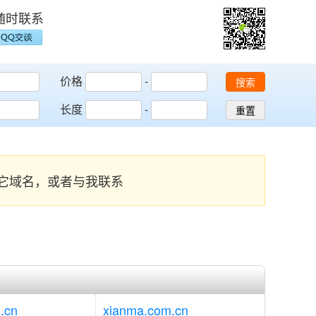
随时联系
价格
-
搜索
长度
-
重置
索其它域名，或者与我联系
.cn
xianma.com.cn