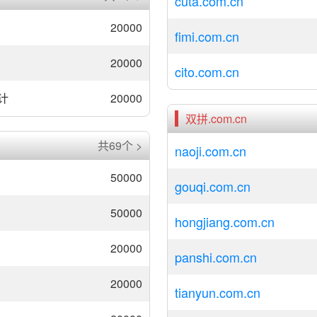
cuta.com.cn
20000
fimi.com.cn
20000
cito.com.cn
计
20000
双拼.com.cn
共69个 >
naoji.com.cn
50000
gouqi.com.cn
50000
hongjiang.com.cn
20000
panshi.com.cn
20000
tianyun.com.cn