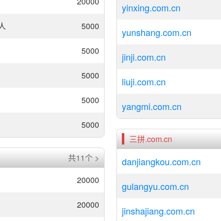
20000
yinxing.com.cn
人
5000
yunshang.com.cn
5000
jinji.com.cn
5000
liuji.com.cn
5000
yangmi.com.cn
5000
三拼.com.cn
共11个 >
danjiangkou.com.cn
20000
gulangyu.com.cn
20000
jinshajiang.com.cn