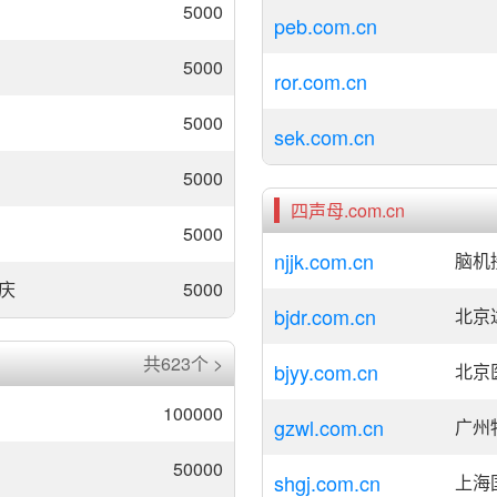
5000
peb.com.cn
5000
ror.com.cn
5000
sek.com.cn
5000
四声母.com.cn
5000
njjk.com.cn
脑机
庆
5000
bjdr.com.cn
北京
共623个 >
bjyy.com.cn
北京
100000
gzwl.com.cn
广州
50000
shgj.com.cn
上海