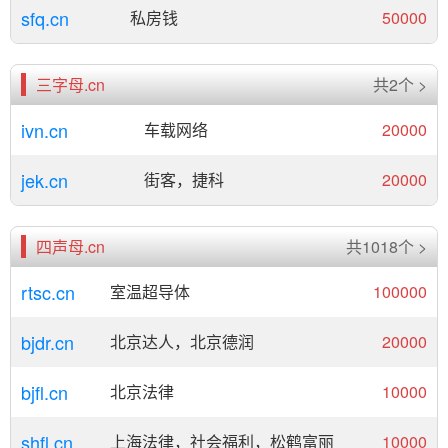
sfq.cn
私房钱
50000
三字母.cn
共2个 >
ivn.cn
车载网络
20000
jek.cn
街客，捷科
20000
四声母.cn
共1018个 >
rtsc.cn
室温超导体
100000
bjdr.cn
北京达人，北京德润
20000
bjfl.cn
北京法律
10000
shfl.cn
上海法律，社会福利，松鹤富丽
10000