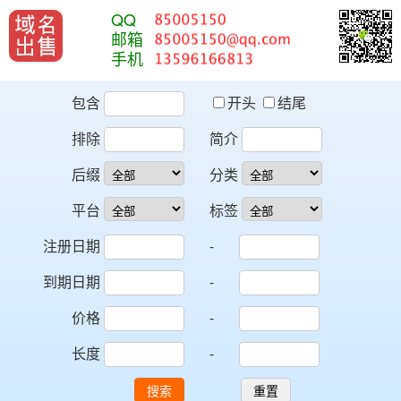
QQ
邮箱
手机
包含
开头
结尾
排除
简介
后缀
分类
平台
标签
注册日期
-
到期日期
-
价格
-
长度
-
搜索
重置