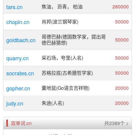
tars.cn
焦油， 沥青， 柏油
280000
chopin.cn
肖邦(波兰钢琴家)
50000
哥德巴赫(德国数学家，提出哥
goldbach.cn
50000
德巴赫猜想)
quarry.cn
采石场，夸里(人名)
50000
socrates.cn
苏格拉底(古希腊哲学家)
50000
gopher.cn
囊地鼠(Go语言吉祥物)
20000
judy.cn
朱迪(人名)
20000
双单词.cn
共2389个 >