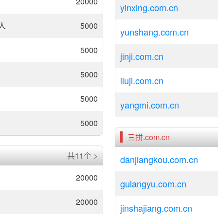
20000
yinxing.com.cn
人
5000
yunshang.com.cn
5000
jinji.com.cn
5000
liuji.com.cn
5000
yangmi.com.cn
5000
三拼.com.cn
共11个 >
danjiangkou.com.cn
20000
gulangyu.com.cn
20000
jinshajiang.com.cn