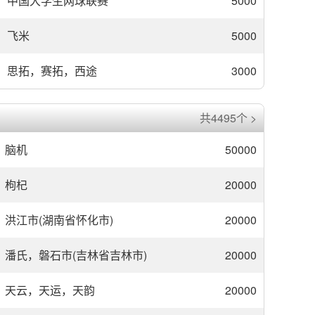
中国大学生网球联赛
5000
飞米
5000
思拓，赛拓，西途
3000
共4495个 >
脑机
50000
枸杞
20000
洪江市(湖南省怀化市)
20000
潘氏，磐石市(吉林省吉林市)
20000
天云，天运，天韵
20000