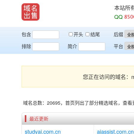
本站所
QQ
包含
开头
结尾
后缀
排除
简介
平台
您正在访问的域名：m
域名总数：20695，首页列出了部分精选域名，查
最近更新
studyai.com.cn
aiassist.com.cn