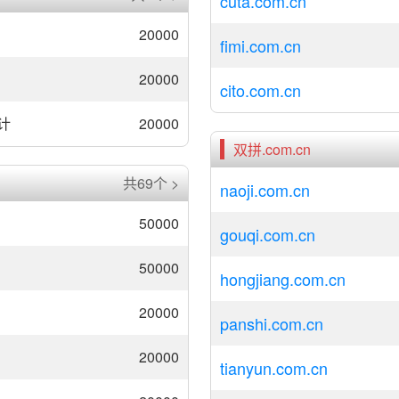
cuta.com.cn
20000
fimi.com.cn
20000
cito.com.cn
计
20000
双拼.com.cn
共69个 >
naoji.com.cn
50000
gouqi.com.cn
50000
hongjiang.com.cn
20000
panshi.com.cn
20000
tianyun.com.cn