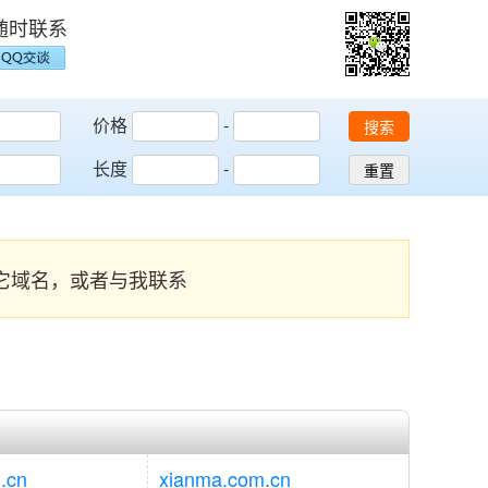
随时联系
价格
-
搜索
长度
-
重置
其它域名，或者与我联系
.cn
xianma.com.cn