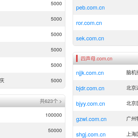
5000
peb.com.cn
5000
ror.com.cn
5000
sek.com.cn
5000
四声母.com.cn
5000
njjk.com.cn
脑机
庆
5000
bjdr.com.cn
北京
共623个 >
bjyy.com.cn
北京
100000
gzwl.com.cn
广州
50000
shgj.com.cn
上海