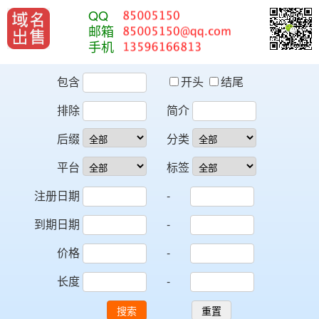
QQ
邮箱
手机
包含
开头
结尾
排除
简介
后缀
分类
平台
标签
注册日期
-
到期日期
-
价格
-
长度
-
搜索
重置