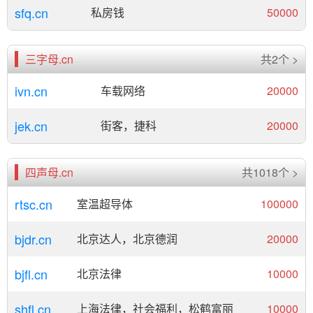
sfq.cn
私房钱
50000
三字母.cn
共2个 >
ivn.cn
车载网络
20000
jek.cn
街客，捷科
20000
四声母.cn
共1018个 >
rtsc.cn
室温超导体
100000
bjdr.cn
北京达人，北京德润
20000
bjfl.cn
北京法律
10000
shfl.cn
上海法律，社会福利，松鹤富丽
10000