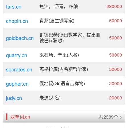
tars.cn
焦油， 沥青， 柏油
280000
chopin.cn
肖邦(波兰钢琴家)
50000
哥德巴赫(德国数学家，提出哥
goldbach.cn
50000
德巴赫猜想)
quarry.cn
采石场，夸里(人名)
50000
socrates.cn
苏格拉底(古希腊哲学家)
50000
gopher.cn
囊地鼠(Go语言吉祥物)
20000
judy.cn
朱迪(人名)
20000
双单词.cn
共2389个 >