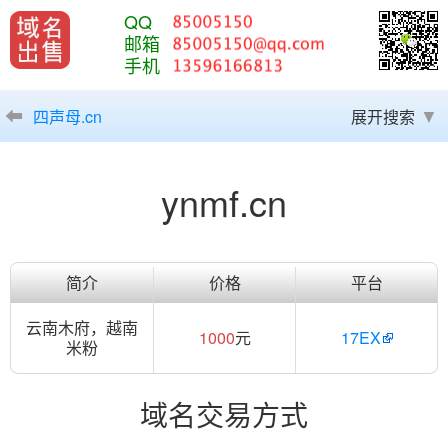
QQ
邮箱
手机
四声母.cn
展开搜索
ynmf.cn
简介
价格
平台
云南木府，越南
1000
元
17EX
米粉
域名交易方式