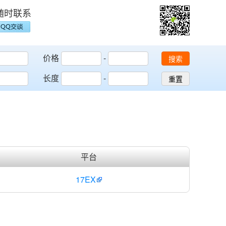
随时联系
价格
-
搜索
长度
-
重置
平台
17EX