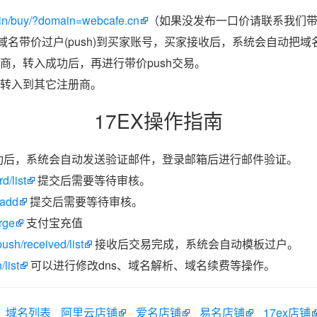
in/buy/?domain=webcafe.cn
（如果没发布一口价请联系我们带价
把域名带价过户(push)到买家账号，买家接收后，系统会自动把
商，转入成功后，再进行带价push交易。
转入到其它注册商。
17EX操作指南
功后，系统会自动发送验证邮件，登录邮箱后进行邮件验证。
d/list
提交后需要等待审核。
/add
提交后需要等待审核。
rge
支付宝充值
ush/received/list
接收后交易完成，系统会自动模板过户。
list
可以进行修改dns、域名解析、域名续费等操作。
域名列表
阿里云店铺
爱名店铺
易名店铺
17ex店铺