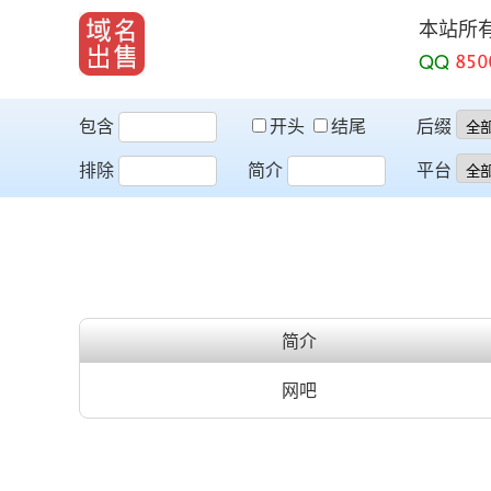
本站所
QQ
包含
开头
结尾
后缀
排除
简介
平台
简介
网吧