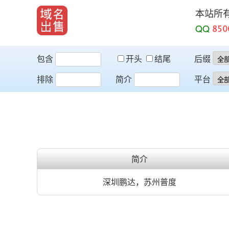
本站所
QQ
包含
开头
结尾
后缀
排除
简介
平台
简介
深圳鹏达，苏州普度