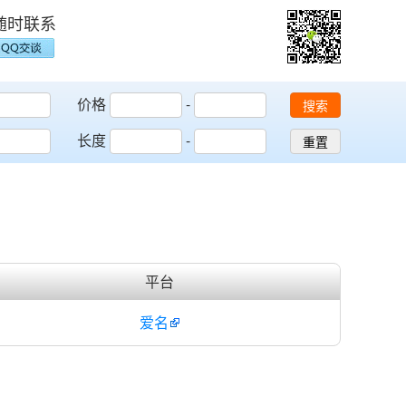
随时联系
价格
-
搜索
长度
-
重置
平台
爱名