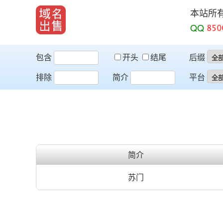
本站所
QQ
包含
开头
结尾
后缀
排除
简介
平台
简介
苏门