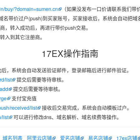
ain/buy/?domain=sumen.cn
（如果没发布一口价请联系我们带价p
把域名带价过户(push)到买家账号，买家接收后，系统会自动把
商，转入成功后，再进行带价push交易。
转入到其它注册商。
17EX操作指南
功后，系统会自动发送验证邮件，登录邮箱后进行邮件验证。
d/list
提交后需要等待审核。
/add
提交后需要等待审核。
rge
支付宝充值
ush/received/list
接收后交易完成，系统会自动模板过户。
list
可以进行修改dns、域名解析、域名续费等操作。
域名列表
阿里云店铺
爱名店铺
易名店铺
17ex店铺