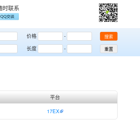
随时联系
价格
-
搜索
长度
-
重置
平台
17EX