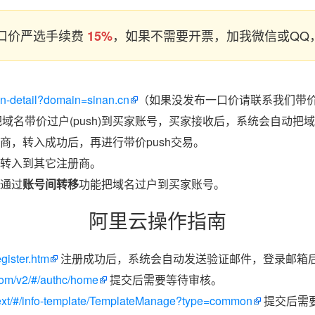
口价严选手续费
，如果不需要开票，加我微信或QQ，
15%
in-detail?domain=sinan.cn
（如果没发布一口价请联系我们带价p
把域名带价过户(push)到买家账号，买家接收后，系统会自动把
商，转入成功后，再进行带价push交易。
转入到其它注册商。
通过
账号间转移
功能把域名过户到买家账号。
阿里云操作指南
egister.htm
注册成功后，系统会自动发送验证邮件，登录邮箱
.com/v2/#/authc/home
提交后需要等待审核。
/next/#/info-template/TemplateManage?type=common
提交后需