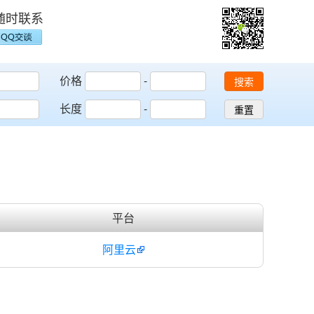
随时联系
价格
-
搜索
长度
-
重置
平台
阿里云