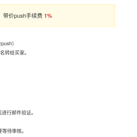
带价push手续费
1%
ush）
域名转给买家。
后进行邮件验证。
要等待审核。