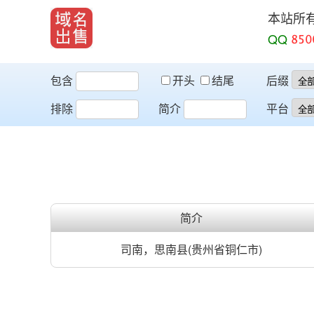
本站所
QQ
包含
开头
结尾
后缀
排除
简介
平台
简介
司南，思南县(贵州省铜仁市)