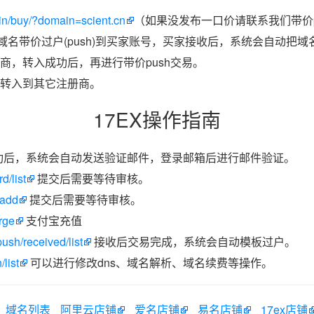
in/buy/?domain=scient.cn
（如果没发布一口价请联系我们带价p
把域名带价过户(push)到买家账号，买家接收后，系统会自动把
商，转入成功后，再进行带价push交易。
转入到其它注册商。
17EX操作指南
功后，系统会自动发送验证邮件，登录邮箱后进行邮件验证。
d/list
提交后需要等待审核。
/add
提交后需要等待审核。
rge
支付宝充值
ush/received/list
接收后交易完成，系统会自动模板过户。
list
可以进行修改dns、域名解析、域名续费等操作。
域名列表
阿里云店铺
爱名店铺
易名店铺
17ex店铺