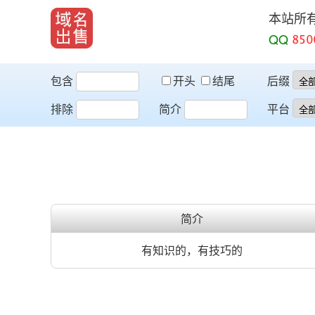
本站所
QQ
包含
开头
结尾
后缀
排除
简介
平台
简介
有知识的，有技巧的