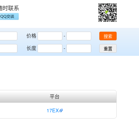
随时联系
价格
-
搜索
长度
-
重置
平台
17EX