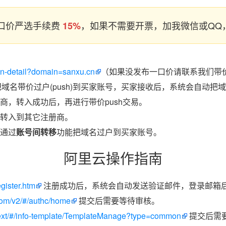
口价严选手续费
，如果不需要开票，加我微信或QQ，
15%
ain-detail?domain=sanxu.cn
（如果没发布一口价请联系我们带价
把域名带价过户(push)到买家账号，买家接收后，系统会自动把
商，转入成功后，再进行带价push交易。
转入到其它注册商。
通过
账号间转移
功能把域名过户到买家账号。
阿里云操作指南
egister.htm
注册成功后，系统会自动发送验证邮件，登录邮箱
.com/v2/#/authc/home
提交后需要等待审核。
/next/#/info-template/TemplateManage?type=common
提交后需