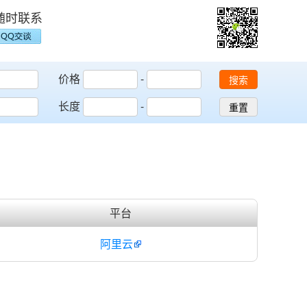
随时联系
价格
-
搜索
长度
-
重置
平台
阿里云