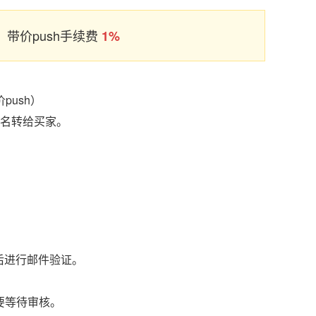
带价push手续费
1%
push）
域名转给买家。
后进行邮件验证。
要等待审核。