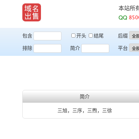
本站所
QQ
包含
开头
结尾
后缀
排除
简介
平台
简介
三旭，三序，三煦，三徐