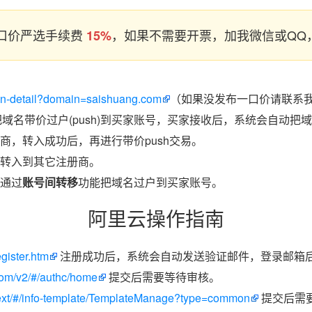
口价严选手续费
，如果不需要开票，加我微信或QQ，
15%
ain-detail?domain=saishuang.com
（如果没发布一口价请联系我
把域名带价过户(push)到买家账号，买家接收后，系统会自动把
商，转入成功后，再进行带价push交易。
转入到其它注册商。
通过
账号间转移
功能把域名过户到买家账号。
阿里云操作指南
egister.htm
注册成功后，系统会自动发送验证邮件，登录邮箱
.com/v2/#/authc/home
提交后需要等待审核。
/next/#/info-template/TemplateManage?type=common
提交后需