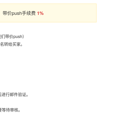
带价push手续费
1%
们带价push）
域名转给买家。
后进行邮件验证。
要等待审核。