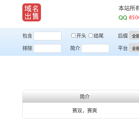
本站所
QQ
包含
开头
结尾
后缀
排除
简介
平台
简介
赛双，赛爽