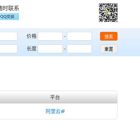
随时联系
价格
-
搜索
长度
-
重置
平台
阿里云