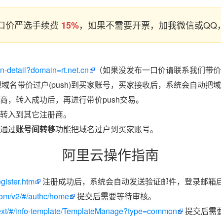
口价严选手续费
，如果不需要开票，加我微信或QQ，
15%
in-detail?domain=rt.net.cn
（如果没发布一口价请联系我们带价p
把域名带价过户(push)到买家账号，买家接收后，系统会自动把
商，转入成功后，再进行带价push交易。
转入到其它注册商。
通过
账号间转移
功能把域名过户到买家账号。
阿里云操作指南
egister.htm
注册成功后，系统会自动发送验证邮件，登录邮箱
.com/v2/#/authc/home
提交后需要等待审核。
/next/#/info-template/TemplateManage?type=common
提交后需