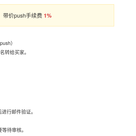
带价push手续费
1%
ush）
域名转给买家。
后进行邮件验证。
要等待审核。