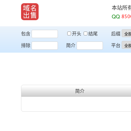
本站所
QQ
包含
开头
结尾
后缀
排除
简介
平台
简介