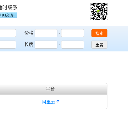
随时联系
价格
-
搜索
长度
-
重置
平台
阿里云