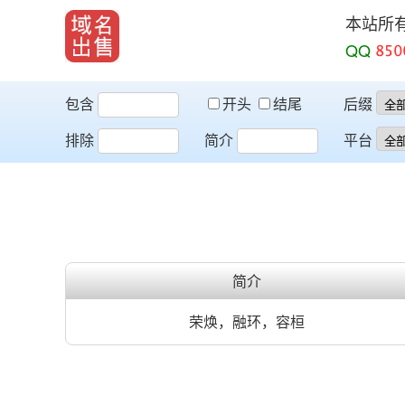
本站所
QQ
包含
开头
结尾
后缀
排除
简介
平台
简介
荣焕，融环，容桓