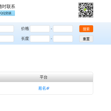
随时联系
价格
-
搜索
长度
-
重置
平台
易名