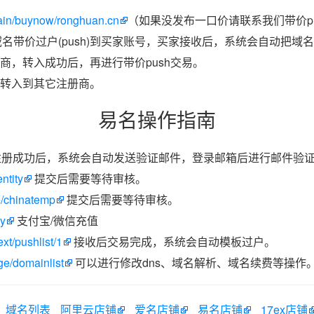
ain/buynow/ronghuan.cn
（如果没发布一口价请联系我们带价pu
域名带价过户(push)到买家账号，买家接收后，系统会自动把域
商，转入成功后，再进行带价push交易。
转入到其它注册商。
易名操作指南
册成功后，系统会自动发送验证邮件，登录邮箱后进行邮件验
ntity
提交后需要等待审核。
e/chinatemp
提交后需要等待审核。
ay
支付宝/微信充值
xt/pushlist/1
接收后交易完成，系统会自动模板过户。
e/domainlist
可以进行修改dns、域名解析、域名续费等操作
域名列表
阿里云店铺
爱名店铺
易名店铺
17ex店铺