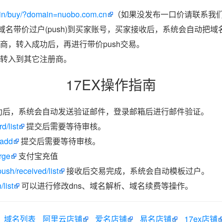
in/buy/?domain=nuobo.com.cn
（如果没发布一口价请联系我们带
把域名带价过户(push)到买家账号，买家接收后，系统会自动把
商，转入成功后，再进行带价push交易。
转入到其它注册商。
17EX操作指南
功后，系统会自动发送验证邮件，登录邮箱后进行邮件验证。
d/list
提交后需要等待审核。
/add
提交后需要等待审核。
rge
支付宝充值
ush/received/list
接收后交易完成，系统会自动模板过户。
list
可以进行修改dns、域名解析、域名续费等操作。
域名列表
阿里云店铺
爱名店铺
易名店铺
17ex店铺