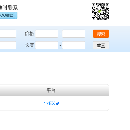
随时联系
价格
-
搜索
长度
-
重置
平台
17EX