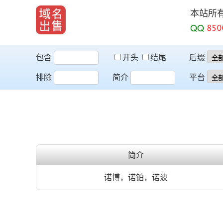
本站所
QQ
包含
开头
结尾
后缀
排除
简介
平台
简介
诺博，诺铂，诺波