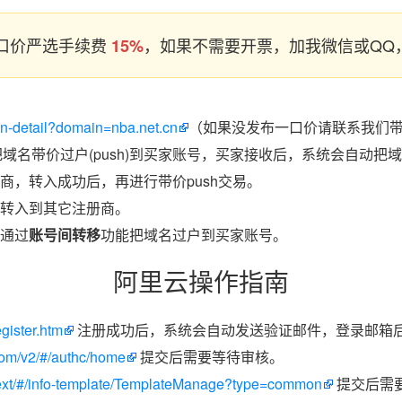
口价严选手续费
，如果不需要开票，加我微信或QQ，
15%
in-detail?domain=nba.net.cn
（如果没发布一口价请联系我们带价
把域名带价过户(push)到买家账号，买家接收后，系统会自动把
商，转入成功后，再进行带价push交易。
转入到其它注册商。
通过
账号间转移
功能把域名过户到买家账号。
阿里云操作指南
egister.htm
注册成功后，系统会自动发送验证邮件，登录邮箱
.com/v2/#/authc/home
提交后需要等待审核。
/next/#/info-template/TemplateManage?type=common
提交后需