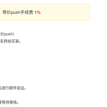
带价push手续费
1%
push）
域名转给买家。
后进行邮件验证。
要等待审核。