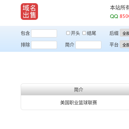
本站所
QQ
包含
开头
结尾
后缀
排除
简介
平台
简介
美国职业篮球联赛