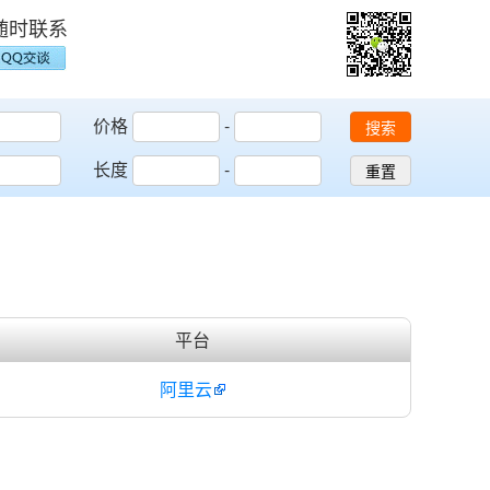
随时联系
价格
-
搜索
长度
-
重置
平台
阿里云