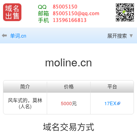
QQ
邮箱
手机
单词.cn
展开搜索
moline.cn
简介
价格
平台
风车式的，莫林
5000
元
17EX
(人名)
域名交易方式