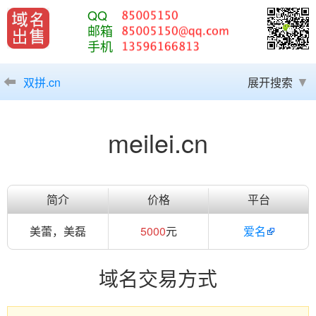
QQ
邮箱
手机
双拼.cn
展开搜索
meilei.cn
简介
价格
平台
美蕾，美磊
5000
元
爱名
域名交易方式