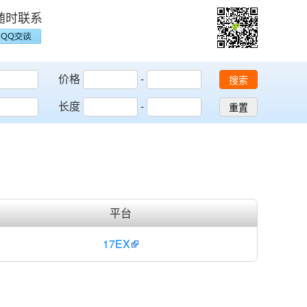
随时联系
价格
-
搜索
长度
-
重置
平台
17EX