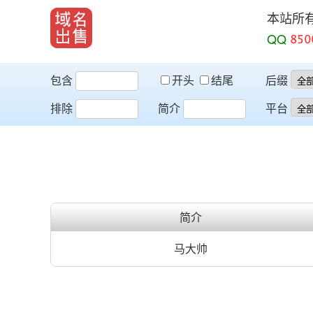
本站所
QQ
包含
开头
结尾
后缀
排除
简介
平台
简介
马大帅