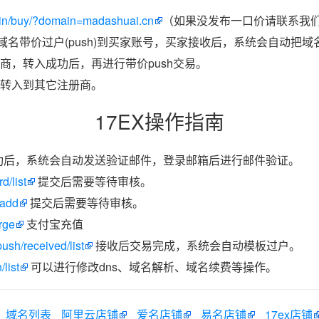
in/buy/?domain=madashuai.cn
（如果没发布一口价请联系我们带
把域名带价过户(push)到买家账号，买家接收后，系统会自动把
商，转入成功后，再进行带价push交易。
转入到其它注册商。
17EX操作指南
功后，系统会自动发送验证邮件，登录邮箱后进行邮件验证。
d/list
提交后需要等待审核。
/add
提交后需要等待审核。
rge
支付宝充值
ush/received/list
接收后交易完成，系统会自动模板过户。
list
可以进行修改dns、域名解析、域名续费等操作。
域名列表
阿里云店铺
爱名店铺
易名店铺
17ex店铺