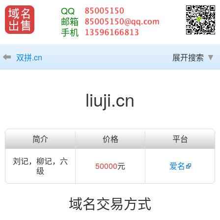
QQ
邮箱
手机
双拼.cn
展开搜索
liuji.cn
简介
价格
平台
刘记，柳记，六
50000
元
爱名
级
域名交易方式