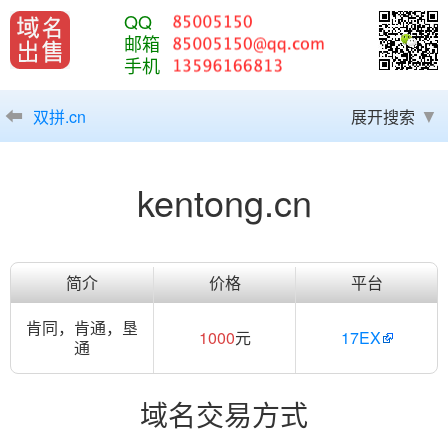
QQ
邮箱
手机
双拼.cn
展开搜索
kentong.cn
简介
价格
平台
肯同，肯通，垦
1000
元
17EX
通
域名交易方式