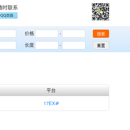
随时联系
价格
-
搜索
长度
-
重置
平台
17EX