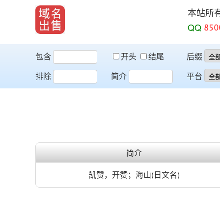
本站所
QQ
包含
开头
结尾
后缀
排除
简介
平台
简介
凯赞，开赞；海山(日文名)