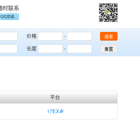
随时联系
价格
-
搜索
长度
-
重置
平台
17EX