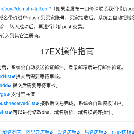
n/buy/?domain=jali.cn
（如果没发布一口价请联系我们带价pus
把域名带价过户(push)到买家账号，买家接收后，系统会自动把
商，转入成功后，再进行带价push交易。
转入到其它注册商。
17EX操作指南
功后，系统会自动发送验证邮件，登录邮箱后进行邮件验证。
d/list
提交后需要等待审核。
/add
提交后需要等待审核。
rge
支付宝充值
ush/received/list
接收后交易完成，系统会自动模板过户。
list
可以进行修改dns、域名解析、域名续费等操作。
域名列表
阿里云店铺
爱名店铺
易名店铺
17ex店铺