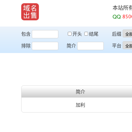
本站所
QQ
包含
开头
结尾
后缀
排除
简介
平台
简介
加利