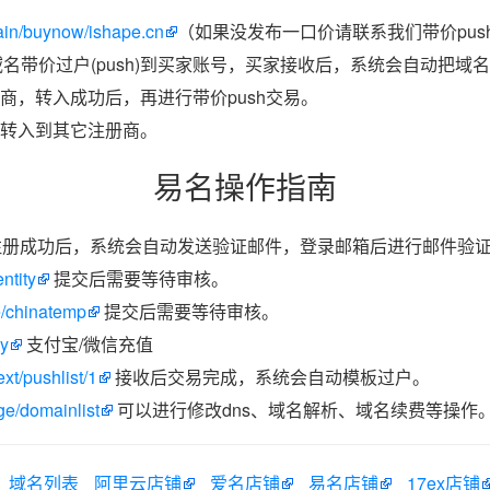
in/buynow/ishape.cn
（如果没发布一口价请联系我们带价pus
域名带价过户(push)到买家账号，买家接收后，系统会自动把域
商，转入成功后，再进行带价push交易。
转入到其它注册商。
易名操作指南
册成功后，系统会自动发送验证邮件，登录邮箱后进行邮件验
ntity
提交后需要等待审核。
e/chinatemp
提交后需要等待审核。
ay
支付宝/微信充值
xt/pushlist/1
接收后交易完成，系统会自动模板过户。
e/domainlist
可以进行修改dns、域名解析、域名续费等操作
域名列表
阿里云店铺
爱名店铺
易名店铺
17ex店铺