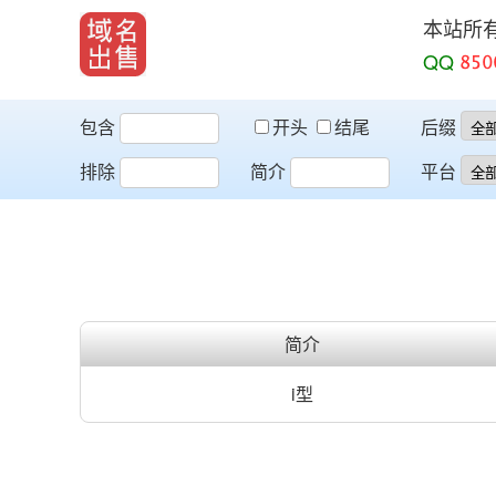
本站所
QQ
包含
开头
结尾
后缀
排除
简介
平台
简介
i型