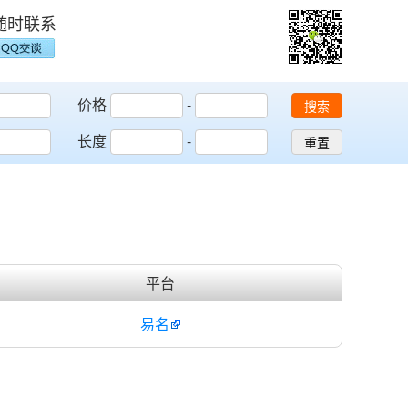
随时联系
价格
-
搜索
长度
-
重置
平台
易名