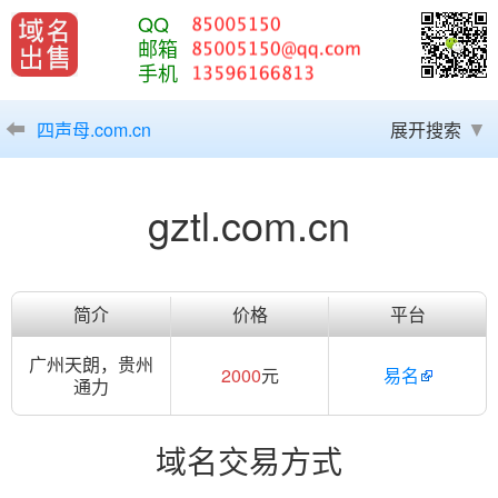
QQ
邮箱
手机
四声母.com.cn
展开搜索
gztl.com.cn
简介
价格
平台
广州天朗，贵州
2000
元
易名
通力
域名交易方式