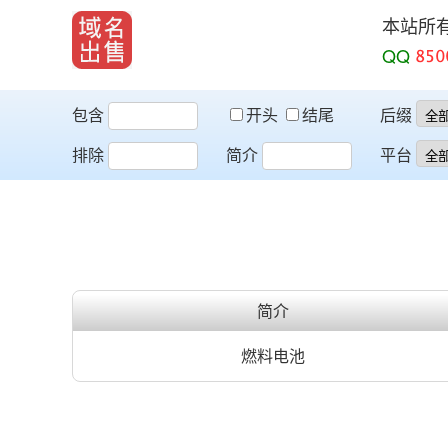
本站所
QQ
包含
开头
结尾
后缀
排除
简介
平台
简介
燃料电池