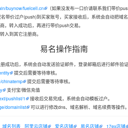
n/buynow/fuelcell.cn
（如果没发布一口价请联系我们带价pus
域名带价过户(push)到买家账号，买家接收后，系统会自动把域
商，转入成功后，再进行带价push交易。
转入到其它注册商。
易名操作指南
册成功后，系统会自动发送验证邮件，登录邮箱后进行邮件验
ntity
提交后需要等待审核。
e/chinatemp
提交后需要等待审核。
ay
支付宝/微信充值
xt/pushlist/1
接收后交易完成，系统会自动模板过户。
e/domainlist
可以进行修改dns、域名解析、域名续费等操作
域名列表
阿里云店铺
爱名店铺
易名店铺
17ex店铺