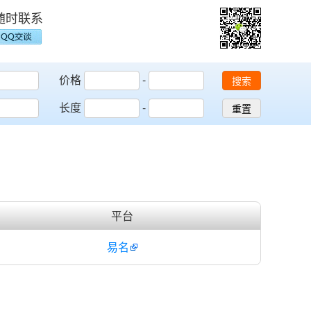
随时联系
价格
-
搜索
长度
-
重置
平台
易名